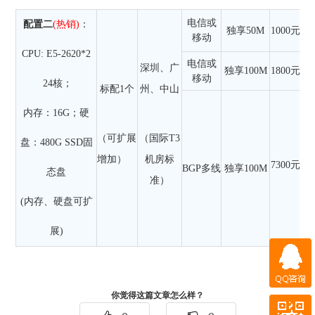
电信或
配置二
(热销)
：
独享50M
1000元/月
移动
CPU: E5-2620*2
电信或
深圳、广
独享100M
1800元/月
移动
24核；
标配1个
州、中山
内存：16G；硬
（可扩展
（国际T3
盘：480G SSD固
增加）
机房标
7300元/月
BGP多线
独享100M
态盘
准）
(内存、硬盘可扩
展)
QQ咨询
你觉得这篇文章怎么样？
微信咨询