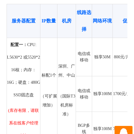
线路选
服务器配置
IP数量
机房
网络环境
促销
择
配置一：
CPU:
电信或
独享50M
800元/月
L5630*2 或5520*2
移动
深圳、广
16核；内存：
标配1个
州、中山
16G；硬盘：480G
电信或
独享100M
1700元/月
SSD固态盘
（可扩展
（国际T3
移动
增加）
机房标
(库存有限，请联
准）
系在线客户经理
BGP多
独享100M
7200元/月
线
QQ咨询