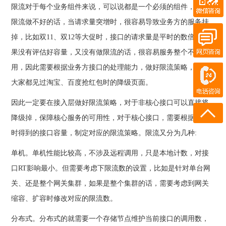
限流对于每个业务组件来说，可以说都是一个必须的组件，如果
QQ客服
在线客服
限流做不好的话，当请求量突增时，很容易导致业务方的服务挂
掉，比如双11、双12等大促时，接口的请求量是平时的数倍，如
果没有评估好容量，又没有做限流的话，很容易服务整个不可
在线客服
电话咨询
用，因此需要根据业务方接口的处理能力，做好限流策略，相信
大家都见过淘宝、百度抢红包时的降级页面。
180-0931-1894
18911219358
因此一定要在接入层做好限流策略，对于非核心接口可以直接将
降级掉，保障核心服务的可用性，对于核心接口，需要根据压测
时得到的接口容量，制定对应的限流策略。限流又分为几种:
单机。单机性能比较高，不涉及远程调用，只是本地计数，对接
口RT影响最小。但需要考虑下限流数的设置，比如是针对单台网
关、还是整个网关集群，如果是整个集群的话，需要考虑到网关
缩容、扩容时修改对应的限流数。
分布式。分布式的就需要一个存储节点维护当前接口的调用数，