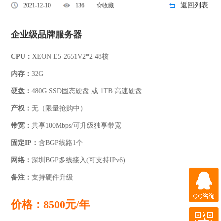
返回列表
2021-12-10
136
收藏
企业级品牌服务器
CPU：
XEON E5-2651V2*2 48核
内存：
32G
硬盘：
480G SSD固态硬盘 或 1TB 高速硬盘
产权：
无（限量抢购中）
带宽：
共享100Mbps/可升级独享带宽
固定IP：
含
BGP线路1个
网络：
深圳BGP多线接入(可支持IPv6)
备注：
支持硬件升级
QQ咨询
价格：8500元/年
微信咨询