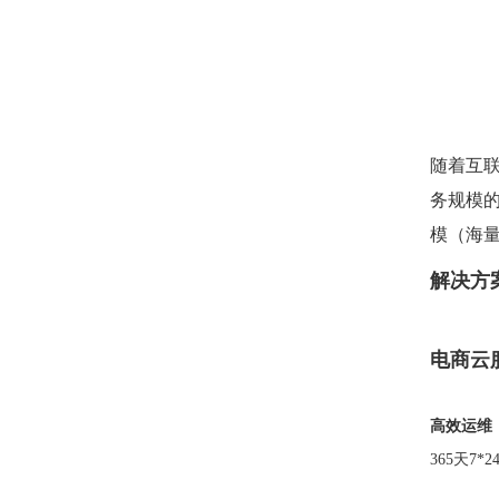
随着互
务规模
模（海
解决方
电商云
高效运维
365天