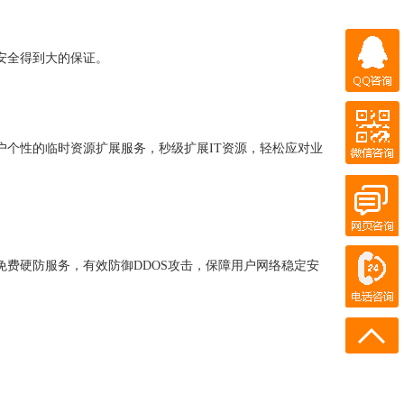
QQ咨询
安全得到大的保证。
微信咨询
个性的临时资源扩展服务，秒级扩展IT资源，轻松应对业
QQ客服
在线客服
在线客服
电话咨询
费硬防服务，有效防御DDOS攻击，保障用户网络稳定安
180-0931-1894
18911219358