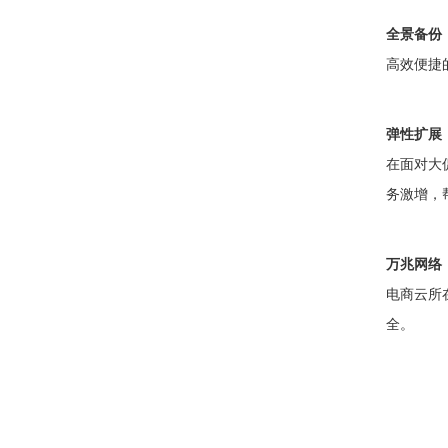
全景备份
高效便捷
弹性扩展
在面对大
务激增，
万兆网络
电商云所
全。