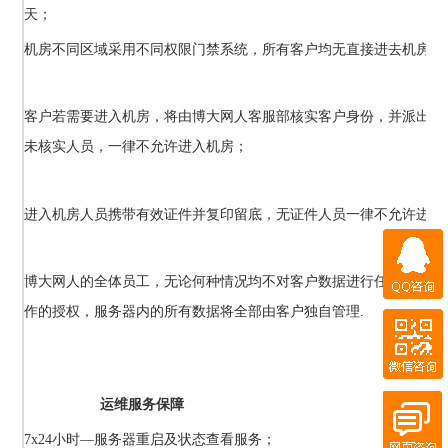
天；
机房不同区域采用不同权限门禁系统，所有客户均无直接进去机房权
客户若需要进入机房，将由博大网人客服部核实客户身份，并派出正
未核实人员，一律不允许进入机房；
进入机房人员携带有效证件并复印留底，无证件人员一律不允许进入
QQ咨询
博大网人
的全体员工，无论何种情况均不对客户数据进行任何操作、
微信咨询
作的授权，服务器内的所有数据将全部由客户独自管理.
QQ客服
在线客服
运维服务保障
7x24小时—服务器重启及状态查看服务；